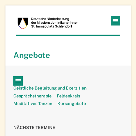
Kloster
Navigation
Schlehdorf
überspringen
Missions-
Angebote
Dominikanerinnen
Navigation
Geistliche Begleitung und Exerzitien
überspringen
Gesprächstherapie
Feldenkrais
Meditatives Tanzen
Kursangebote
NÄCHSTE TERMINE