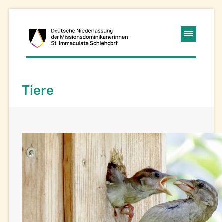
Kloster
Navigation
Schlehdorf
überspringen
Missions-
Tiere
Dominikanerinnen