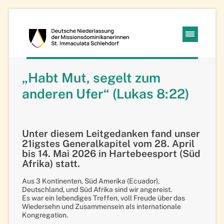
Kloster
Navigation
Schlehdorf
überspringen
„Habt Mut, segelt zum
Missions-
anderen Ufer“ (Lukas 8:22)
Dominikanerinnen
Unter diesem Leitgedanken fand unser
21igstes Generalkapitel vom 28. April
bis 14. Mai 2026 in Hartebeesport (Süd
Afrika) statt.
Aus 3 Kontinenten, Süd Amerika (Ecuador),
Deutschland, und Süd Afrika sind wir angereist.
Es war ein lebendiges Treffen, voll Freude über das
Wiedersehn und Zusammensein als internationale
Kongregation.